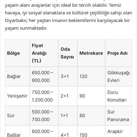
yaşam alanı arayanlar için ideal bir tercih olabilir. Temiz
havaya, iyi sosyal olanaklara ve kültürel çeşitliliğe sahip olan
Diyarbakır, her yaştan insanın beklentilerini karşılayacak bir
yaşam sunmaktadır.
Fiyat
Oda
Bölge
Aralığı
Metrekare
Proje Adı
Sayısı
(TL)
650.000 –
Gökkuşağı
Bağlar
3+1
120
900.000
Evleri
750.000 –
Duru
Yenişehir
2+1
90
1.200.000
Konutları
500.000 –
Sur
Sur
1+1
60
700.000
Panorama
600.000 –
Arapkir
Bağlar
4+1
150