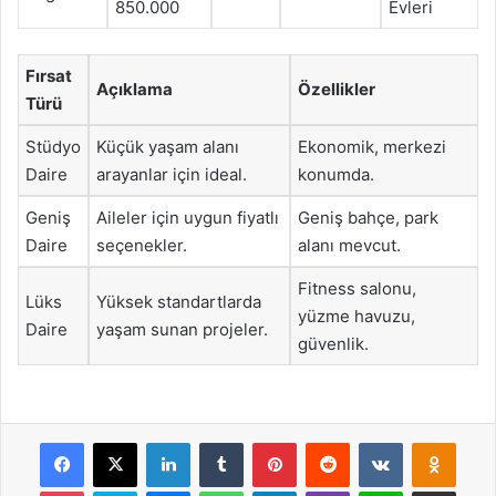
850.000
Evleri
Fırsat
Açıklama
Özellikler
Türü
Stüdyo
Küçük yaşam alanı
Ekonomik, merkezi
Daire
arayanlar için ideal.
konumda.
Geniş
Aileler için uygun fiyatlı
Geniş bahçe, park
Daire
seçenekler.
alanı mevcut.
Fitness salonu,
Lüks
Yüksek standartlarda
yüzme havuzu,
Daire
yaşam sunan projeler.
güvenlik.
Facebook
X
LinkedIn
Tumblr
Pinterest
Reddit
VKontakte
Odnok
Pocket
Skype
Messenger
WhatsApp
Telegram
Viber
Line
E-Posta ile payla