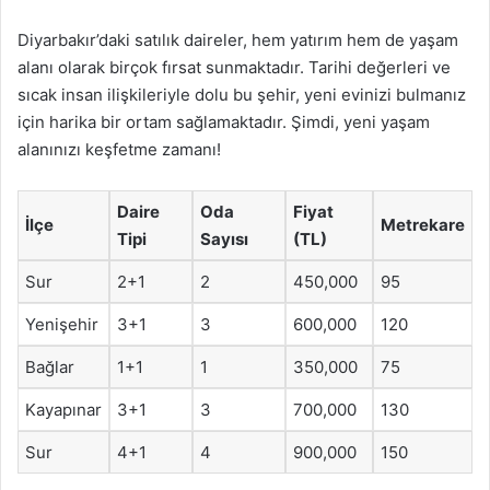
Diyarbakır’daki satılık daireler, hem yatırım hem de yaşam
alanı olarak birçok fırsat sunmaktadır. Tarihi değerleri ve
sıcak insan ilişkileriyle dolu bu şehir, yeni evinizi bulmanız
için harika bir ortam sağlamaktadır. Şimdi, yeni yaşam
alanınızı keşfetme zamanı!
Daire
Oda
Fiyat
İlçe
Metrekare
Tipi
Sayısı
(TL)
Sur
2+1
2
450,000
95
Yenişehir
3+1
3
600,000
120
Bağlar
1+1
1
350,000
75
Kayapınar
3+1
3
700,000
130
Sur
4+1
4
900,000
150