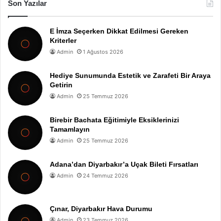
Son Yazılar
E İmza Seçerken Dikkat Edilmesi Gereken
Kriterler
Admin
1 Ağustos 2026
Hediye Sunumunda Estetik ve Zarafeti Bir Araya
Getirin
Admin
25 Temmuz 2026
Birebir Bachata Eğitimiyle Eksiklerinizi
Tamamlayın
Admin
25 Temmuz 2026
Adana’dan Diyarbakır’a Uçak Bileti Fırsatları
Admin
24 Temmuz 2026
Çınar, Diyarbakır Hava Durumu
Admin
23 Temmuz 2026