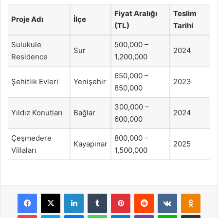
Fiyat Aralığı
Teslim
Proje Adı
İlçe
(TL)
Tarihi
Sulukule
500,000 –
Sur
2024
Residence
1,200,000
650,000 –
Şehitlik Evleri
Yenişehir
2023
850,000
300,000 –
Yıldız Konutları
Bağlar
2024
600,000
Çeşmedere
800,000 –
Kayapınar
2025
Villaları
1,500,000
Facebook
X
LinkedIn
Tumblr
Pinterest
Reddit
VKontakte
Odnok
Pocket
Skype
Messenger
WhatsApp
Telegram
Viber
Line
E-Posta ile payla