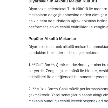
Diyarbakır’ın Alkollü Mekan Kültürü
Diyarbakır, geleneksel Türk kültürü ile modern y
mekanların da çeşitlenmesine neden olmuştur. Ş
halkın hem de turistlerin uğrak noktaları haline
performansları ve çeşitli etkinlikler ile zengin
Popüler Alkollü Mekanlar
Diyarbakır’da birçok alkollü mekan bulunmaktad
sundukları hizmetlerle dikkat çekmektedir.
1. **Café Bar**: Şehir merkezinde yer alan bu
bir yerdir. Zengin içki menüsü ile birlikte, çeşi
etkinlikleri ile de eğlenceli bir atmosfer yaratm
2. **Müzik Bar**: Canlı müzik performanslarının
çekmektedir. Yerel sanatçıların sahne aldığı ak
mekanın sunduğu çeşitli içecek seçenekleri de