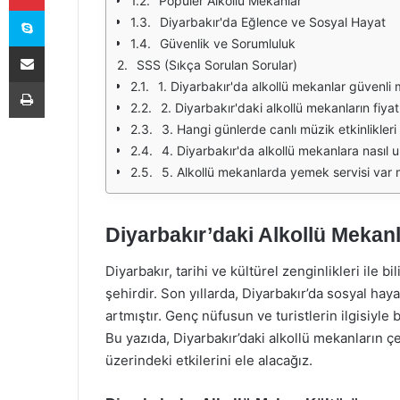
Popüler Alkollü Mekanlar
Skype
Diyarbakır'da Eğlence ve Sosyal Hayat
Güvenlik ve Sorumluluk
E-Posta ile paylaş
SSS (Sıkça Sorulan Sorular)
Yazdır
1. Diyarbakır'da alkollü mekanlar güvenli 
2. Diyarbakır'daki alkollü mekanların fiyatl
3. Hangi günlerde canlı müzik etkinlikler
4. Diyarbakır'da alkollü mekanlara nasıl u
5. Alkollü mekanlarda yemek servisi var 
Diyarbakır’daki Alkollü Mekan
Diyarbakır, tarihi ve kültürel zenginlikleri ile
şehirdir. Son yıllarda, Diyarbakır’da sosyal hay
artmıştır. Genç nüfusun ve turistlerin ilgisiyle 
Bu yazıda, Diyarbakır’daki alkollü mekanların çe
üzerindeki etkilerini ele alacağız.