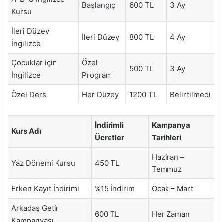
Başlangıç
600 TL
3 Ay
Kursu
İleri Düzey
İleri Düzey
800 TL
4 Ay
İngilizce
Çocuklar için
Özel
500 TL
3 Ay
İngilizce
Program
Özel Ders
Her Düzey
1200 TL
Belirtilmedi
İndirimli
Kampanya
Kurs Adı
Ücretler
Tarihleri
Haziran –
Yaz Dönemi Kursu
450 TL
Temmuz
Erken Kayıt İndirimi
%15 İndirim
Ocak – Mart
Arkadaş Getir
600 TL
Her Zaman
Kampanyası