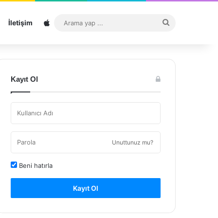
Sitemap
Arama
İletişim
yap
...
Kayıt Ol
Unuttunuz mu?
Beni hatırla
Kayıt Ol