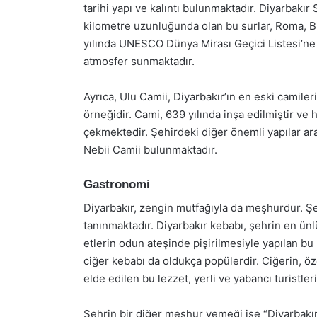
tarihi yapı ve kalıntı bulunmaktadır. Diyarbakır S
kilometre uzunluğunda olan bu surlar, Roma, B
yılında UNESCO Dünya Mirası Geçici Listesi’ne a
atmosfer sunmaktadır.
Ayrıca, Ulu Camii, Diyarbakır’ın en eski camiler
örneğidir. Cami, 639 yılında inşa edilmiştir ve
çekmektedir. Şehirdeki diğer önemli yapılar ar
Nebii Camii bulunmaktadır.
Gastronomi
Diyarbakır, zengin mutfağıyla da meşhurdur. Şeh
tanınmaktadır. Diyarbakır kebabı, şehrin en ünl
etlerin odun ateşinde pişirilmesiyle yapılan bu
ciğer kebabı da oldukça popülerdir. Ciğerin, öze
elde edilen bu lezzet, yerli ve yabancı turistler
Şehrin bir diğer meşhur yemeği ise “Diyarbakır T