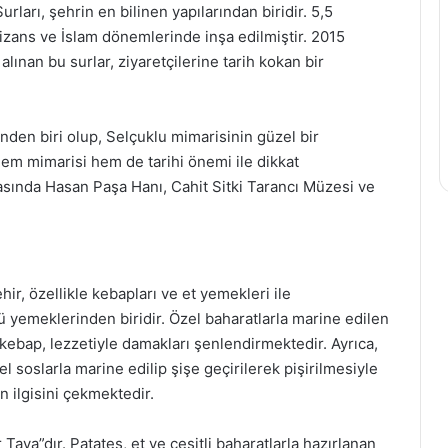
urları, şehrin en bilinen yapılarından biridir. 5,5
izans ve İslam dönemlerinde inşa edilmiştir. 2015
lınan bu surlar, ziyaretçilerine tarih kokan bir
inden biri olup, Selçuklu mimarisinin güzel bir
 hem mimarisi hem de tarihi önemi ile dikkat
asında Hasan Paşa Hanı, Cahit Sitki Tarancı Müzesi ve
ir, özellikle kebapları ve et yemekleri ile
ü yemeklerinden biridir. Özel baharatlarla marine edilen
 kebap, lezzetiyle damakları şenlendirmektedir. Ayrıca,
l soslarla marine edilip şişe geçirilerek pişirilmesiyle
in ilgisini çekmektedir.
ava”dır. Patates, et ve çeşitli baharatlarla hazırlanan