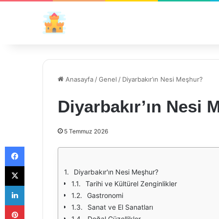
Anasayfa
/
Genel
/
Diyarbakır’ın Nesi Meşhur?
Diyarbakır’ın Nesi 
5 Temmuz 2026
Facebook
X
Diyarbakır'ın Nesi Meşhur?
Tarihi ve Kültürel Zenginlikler
LinkedIn
Gastronomi
Pinterest
Sanat ve El Sanatları
Doğal Güzellikler