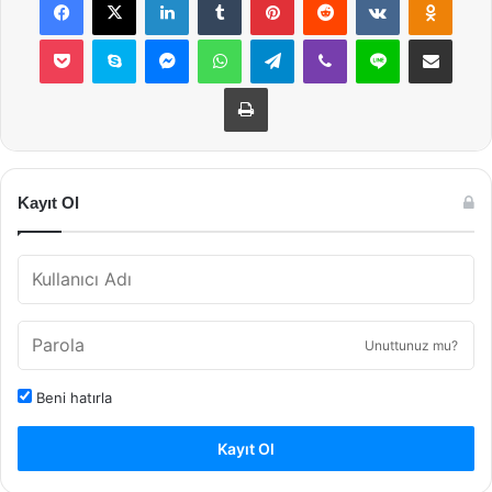
Pocket
Skype
Messenger
WhatsApp
Telegram
Viber
Line
E-Posta ile payla
Yazdır
Kayıt Ol
Unuttunuz mu?
Beni hatırla
Kayıt Ol