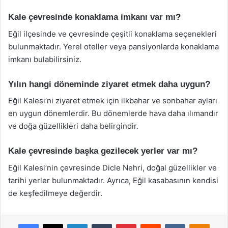
Kale çevresinde konaklama imkanı var mı?
Eğil ilçesinde ve çevresinde çeşitli konaklama seçenekleri
bulunmaktadır. Yerel oteller veya pansiyonlarda konaklama
imkanı bulabilirsiniz.
Yılın hangi döneminde ziyaret etmek daha uygun?
Eğil Kalesi’ni ziyaret etmek için ilkbahar ve sonbahar ayları
en uygun dönemlerdir. Bu dönemlerde hava daha ılımandır
ve doğa güzellikleri daha belirgindir.
Kale çevresinde başka gezilecek yerler var mı?
Eğil Kalesi’nin çevresinde Dicle Nehri, doğal güzellikler ve
tarihi yerler bulunmaktadır. Ayrıca, Eğil kasabasının kendisi
de keşfedilmeye değerdir.
Facebook
X
LinkedIn
Tumblr
Pinterest
Reddit
VKontakte
Odnok