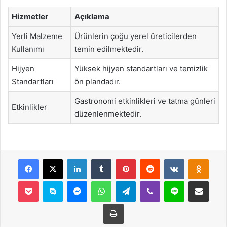
Hizmetler
Açıklama
Yerli Malzeme
Ürünlerin çoğu yerel üreticilerden
Kullanımı
temin edilmektedir.
Hijyen
Yüksek hijyen standartları ve temizlik
Standartları
ön plandadır.
Gastronomi etkinlikleri ve tatma günleri
Etkinlikler
düzenlenmektedir.
Facebook
X
LinkedIn
Tumblr
Pinterest
Reddit
VKontakte
Odnok
Pocket
Skype
Messenger
WhatsApp
Telegram
Viber
Line
E-Posta ile payla
Yazdır