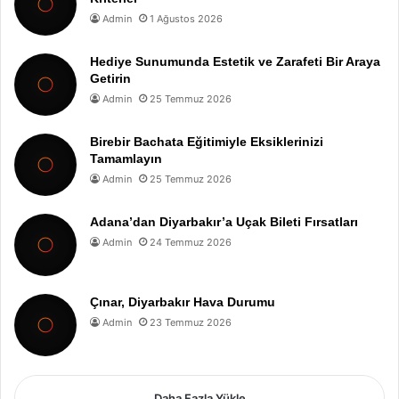
Admin
1 Ağustos 2026
Hediye Sunumunda Estetik ve Zarafeti Bir Araya
Getirin
Admin
25 Temmuz 2026
Birebir Bachata Eğitimiyle Eksiklerinizi
Tamamlayın
Admin
25 Temmuz 2026
Adana’dan Diyarbakır’a Uçak Bileti Fırsatları
Admin
24 Temmuz 2026
Çınar, Diyarbakır Hava Durumu
Admin
23 Temmuz 2026
Daha Fazla Yükle