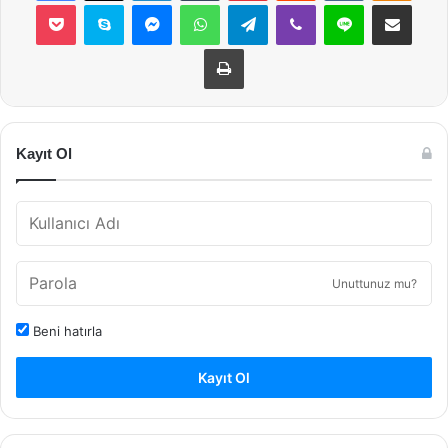
Pocket
Skype
Messenger
WhatsApp
Telegram
Viber
Line
E-Posta ile payla
Yazdır
Kayıt Ol
Unuttunuz mu?
Beni hatırla
Kayıt Ol