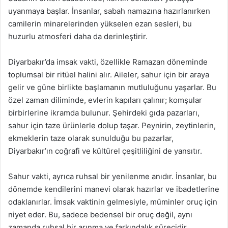
uyanmaya başlar. İnsanlar, sabah namazına hazırlanırken
camilerin minarelerinden yükselen ezan sesleri, bu
huzurlu atmosferi daha da derinleştirir.
Diyarbakır’da imsak vakti, özellikle Ramazan döneminde
toplumsal bir ritüel halini alır. Aileler, sahur için bir araya
gelir ve güne birlikte başlamanın mutluluğunu yaşarlar. Bu
özel zaman diliminde, evlerin kapıları çalınır; komşular
birbirlerine ikramda bulunur. Şehirdeki gıda pazarları,
sahur için taze ürünlerle dolup taşar. Peynirin, zeytinlerin,
ekmeklerin taze olarak sunulduğu bu pazarlar,
Diyarbakır’ın coğrafi ve kültürel çeşitliliğini de yansıtır.
Sahur vakti, ayrıca ruhsal bir yenilenme anıdır. İnsanlar, bu
dönemde kendilerini manevi olarak hazırlar ve ibadetlerine
odaklanırlar. İmsak vaktinin gelmesiyle, müminler oruç için
niyet eder. Bu, sadece bedensel bir oruç değil, aynı
zamanda ruhsal bir arınma ve farkındalık sürecidir.