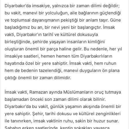
Diyarbakır’da imsakiye, yalnızca bir zaman dilimi değildir;
bu vakit, manevi bir yolculuğun, aile bağlarının güçlendiği
ve toplumsal dayanışmanın pekiştiği bir anlam taşır. Güne
başladığımız bu an, bir nevi yeni bir başlangıçtır. İmsak
vakti, Diyarbakır’ın tarihî ve kültürel dokusuyla
birleştiğinde, şehirde yaşayan insanların kimliğini
oluşturan önemli bir parça haline gelir. Bu nedenle, her yıl
imsakiye saatleri, hemen hemen tüm Diyarbakırlıların
hayatında özel bir yere sahiptir. İmsak vakti, hem ruhun
hem de bedenin tazelendiği, manevi duyguların ön plana
çıktığı önemli bir zaman dilimidir.
İmsak vakti, Ramazan ayında Müslümanların oruç tutmaya
başlamadan önceki son zaman dilimi olarak bilinir.
Diyarbakır’da bu vakit, günlük yaşamın akışında önemli bir
yere sahiptir. Şehir, tarihi dokusu ve kültürel zenginlikleri
ile tanınırken, imsak vaktinin ruhu, sakin bir huzur sunar.
Sabahın erken saatlerinde, kentin sokakları yavaşça