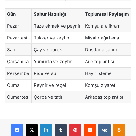
Gün
Sahur Hazırlığı
Toplumsal Paylaşım
Pazar
Taze ekmek ve peynir
Komşulara ikram
Pazartesi
Tukker ve zeytin
Misafir ağırlama
Salı
Çay ve börek
Dostlarla sahur
Çarşamba
Yumurta ve zeytin
Aile toplantısı
Perşembe
Pide ve su
Hayır işleme
Cuma
Peynir ve reçel
Komşu ziyareti
Cumartesi
Çorba ve tatlı
Arkadaş toplantısı
Facebook
X
LinkedIn
Tumblr
Pinterest
Reddit
VKontakte
Odnok