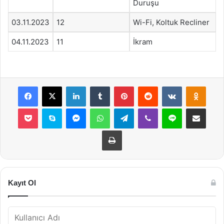
Duruşu
03.11.2023
12
Wi-Fi, Koltuk Recliner
04.11.2023
11
İkram
Facebook
X
LinkedIn
Tumblr
Pinterest
Reddit
VKontakte
Odnok
Pocket
Skype
Messenger
WhatsApp
Telegram
Viber
Line
E-Posta ile payla
Yazdır
Kayıt Ol