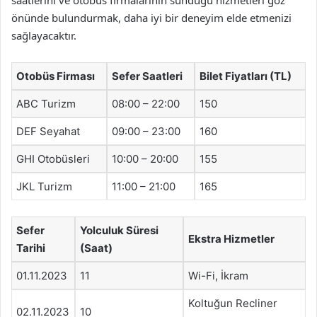
saatlerini ve otobüs firmalarının sunduğu hizmetleri göz
önünde bulundurmak, daha iyi bir deneyim elde etmenizi
sağlayacaktır.
Otobüs Firması
Sefer Saatleri
Bilet Fiyatları (TL)
ABC Turizm
08:00 – 22:00
150
DEF Seyahat
09:00 – 23:00
160
GHI Otobüsleri
10:00 – 20:00
155
JKL Turizm
11:00 – 21:00
165
Sefer
Yolculuk Süresi
Ekstra Hizmetler
Tarihi
(Saat)
01.11.2023
11
Wi-Fi, İkram
Koltuğun Recliner
02.11.2023
10