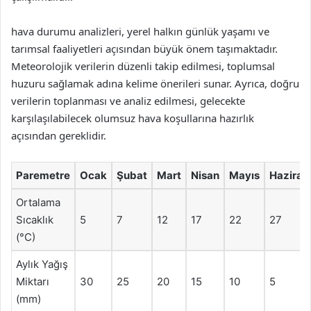
hava durumu analizleri, yerel halkın günlük yaşamı ve
tarımsal faaliyetleri açısından büyük önem taşımaktadır.
Meteorolojik verilerin düzenli takip edilmesi, toplumsal
huzuru sağlamak adına kelime önerileri sunar. Ayrıca, doğru
verilerin toplanması ve analiz edilmesi, gelecekte
karşılaşılabilecek olumsuz hava koşullarına hazırlık
açısından gereklidir.
Paremetre
Ocak
Şubat
Mart
Nisan
Mayıs
Haziran
Ortalama
Sıcaklık
5
7
12
17
22
27
(°C)
Aylık Yağış
Miktarı
30
25
20
15
10
5
(mm)