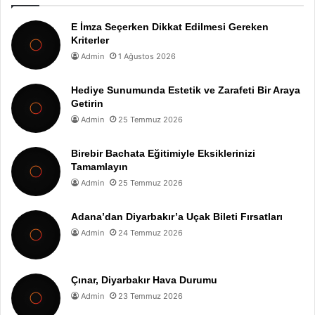
E İmza Seçerken Dikkat Edilmesi Gereken
Kriterler
Admin
1 Ağustos 2026
Hediye Sunumunda Estetik ve Zarafeti Bir Araya
Getirin
Admin
25 Temmuz 2026
Birebir Bachata Eğitimiyle Eksiklerinizi
Tamamlayın
Admin
25 Temmuz 2026
Adana’dan Diyarbakır’a Uçak Bileti Fırsatları
Admin
24 Temmuz 2026
Çınar, Diyarbakır Hava Durumu
Admin
23 Temmuz 2026