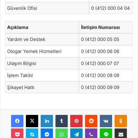
Güvenlik Ofisi
0 (412) 000 04 04
Açıklama
İletişim Numarası
Yardım ve Destek
0 (412) 000 05 05
Otogar Yemek Hizmetleri
0 (412) 000 06 06
Ulaşım Bilgisi
0 (412) 000 07 07
İşlem Takibi
0 (412) 000 08 08
Şikayet Hattı
0 (412) 000 09 09
Facebook
X
LinkedIn
Tumblr
Pinterest
Reddit
VKontakte
Odnok
Pocket
Skype
Messenger
WhatsApp
Telegram
Viber
Line
E-Posta ile payla