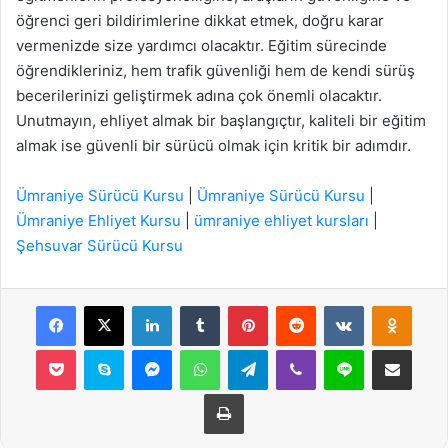
öğrenci geri bildirimlerine dikkat etmek, doğru karar
vermenizde size yardımcı olacaktır. Eğitim sürecinde
öğrendikleriniz, hem trafik güvenliği hem de kendi sürüş
becerilerinizi geliştirmek adına çok önemli olacaktır.
Unutmayın, ehliyet almak bir başlangıçtır, kaliteli bir eğitim
almak ise güvenli bir sürücü olmak için kritik bir adımdır.
Ümraniye Sürücü Kursu
|
Ümraniye Sürücü Kursu
|
Ümraniye Ehliyet Kursu
|
ümraniye ehliyet kursları
|
Şehsuvar Sürücü Kursu
Facebook
X
LinkedIn
Tumblr
Pinterest
Reddit
VKontakte
Odnok
Pocket
Skype
Messenger
WhatsApp
Telegram
Viber
Line
E-Posta ile payla
Yazdır