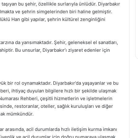
taşıyan bu şehir, özellikle surlarıyla ünlüdür. Diyarbakır
makta ve şehrin simgelerinden biri haline gelmiştir.
üklü Han gibi yapılar, şehrin kültürel zenginliğini
tarzına da yansımaktadır. Şehir, geleneksel el sanatları,
iptir. Bu unsurlar, Diyarbakır’ı ziyaret edenler için
ük bir rol oynamaktadır. Diyarbakır’da yaşayanlar ve bu
beri, ihtiyaç duyulan bilgilere hızlı bir şekilde ulaşmak
 Numarası Rehberi, çeşitli hizmetlerin ve işletmelerin
sinde, restoranlar, oteller, sağlık kuruluşları ve diğer
şmak mümkündür.
ar arasında, acil durumlarda hızlı iletişim kurma imkanı
 güvenlik ve acil durumlar için doğru numaraya ulaşmak