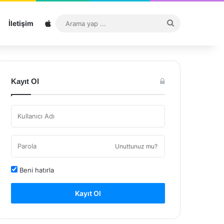
Sitemap
Arama
İletişim
yap
...
Kayıt Ol
Unuttunuz mu?
Beni hatırla
Kayıt Ol