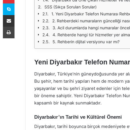
Skype
SSS (Sıkça Sorulan Sorular)
1. Yeni Diyarbakır Telefon Numarası Rehbe
E-Posta ile paylaş
2. Rehberdeki numaraların güncelliği nas
Yazdır
3. Acil durumlarda hangi numaralar önceli
4. Rehberde hangi tür hizmetler yer alma
5. Rehberin dijital versiyonu var mı?
Yeni Diyarbakır Telefon Numar
Diyarbakır, Türkiye’nin güneydoğusunda yer alan t
Bu şehir, hem tarihi yapıları hem de modern yaş
yaşayanlar ve bu şehri ziyaret edenler için tel
bir öneme sahiptir. Yeni Diyarbakır Telefon Nu
kapsamlı bir kaynak sunmaktadır.
Diyarbakır’ın Tarihi ve Kültürel Önemi
Diyarbakır, tarihi boyunca birçok medeniyete ev