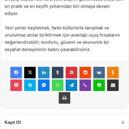
en pratik ve en keyifli yollarından biri olmaya devam
ediyor.
Yeni yerler keşfetmek, farklı kültürlerle tanışmak ve
unutulmaz anılar biriktirmek için avantajlı uçuş fırsatlarını
değerlendirebilir; konforlu, güvenli ve ekonomik bir
seyahat deneyiminin tadını çıkarabilirsiniz.
Facebook
X
LinkedIn
Tumblr
Pinterest
Reddit
VKontakte
Odnok
Pocket
Skype
Messenger
WhatsApp
Telegram
Viber
Line
E-Posta ile payla
Yazdır
Kayıt Ol