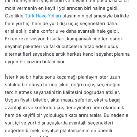
tatil deneyimleri yaşamanın ve hayatın temposuna kısa bir
mola vermenin en keyifli yollarından biri haline geldi.
Özellikle
Türk Hava Yolları
ulaşımının gelişmesiyle birlikte
hem yurt içi hem de yurt dışı uçuş seçenekleri daha
erişilebilir, daha konforlu ve daha avantajlı hale geldi.
Erken rezervasyon fırsatları, kampanyalı biletler, esnek
seyahat paketleri ve farklı bütçelere hitap eden uçuş
alternatifleri sayesinde artık herkes kendi seyahat planına
uygun bir çözüm bulabiliyor.
İster kısa bir hafta sonu kaçamağı planlayın ister uzun
soluklu bir dünya turuna çıkın, doğru uçuş seçeneğini
tercih etmek seyahatinizin kalitesini doğrudan etkiler.
Uygun fiyatlı biletler, aktarmasız seferler, ekstra bagaj
avantajları ve konforlu uçuş deneyimleri hem ekonomik
hem de keyifli bir yolculuğun kapılarını aralar. Bu nedenle
yurt içi ve yurt dışı uçuşlarda avantajlı seçenekleri
değerlendirmek, seyahat planlamasının en önemli