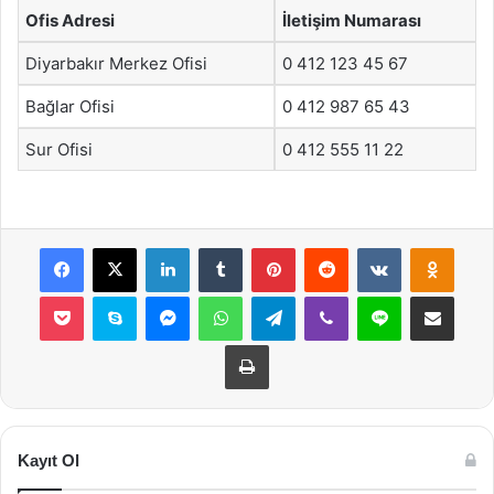
Ofis Adresi
İletişim Numarası
Diyarbakır Merkez Ofisi
0 412 123 45 67
Bağlar Ofisi
0 412 987 65 43
Sur Ofisi
0 412 555 11 22
Facebook
X
LinkedIn
Tumblr
Pinterest
Reddit
VKontakte
Odnok
Pocket
Skype
Messenger
WhatsApp
Telegram
Viber
Line
E-Posta ile payla
Yazdır
Kayıt Ol