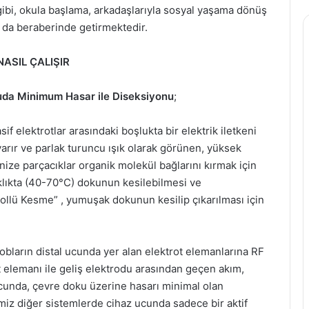
ibi, okula başlama, arkadaşlarıyla sosyal yaşama dönüş
ı da beraberinde getirmektedir.
ASIL ÇALIŞIR
uda Minimum Hasar ile Diseksiyonu
;
sif elektrotlar arasındaki boşlukta bir elektrik iletkeni
arır ve parlak turuncu ışık olarak görünen, yüksek
onize parçacıklar organik molekül bağlarını kırmak için
aklıkta (40-70°C) dokunun kesilebilmesi ve
ollü Kesme” , yumuşak dokunun kesilip çıkarılması için
robların distal ucunda yer alan elektrot elemanlarına RF
ot elemanı ile geliş elektrodu arasından geçen akım,
ucunda, çevre doku üzerine hasarı minimal olan
imiz diğer sistemlerde cihaz ucunda sadece bir aktif