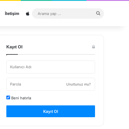
Sitemap
Arama
İletişim
yap
...
Kayıt Ol
Unuttunuz mu?
Beni hatırla
Kayıt Ol