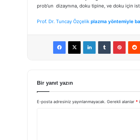
prob’un dizaynına, doku tipine, ve doku için is
Prof. Dr. Tuncay Özçelik
plazma yöntemiyle ba
Facebook
X
LinkedIn
Tumblr
Pintere
Bir yanıt yazın
E-posta adresiniz yayınlanmayacak.
Gerekli alanlar
*
i
Y
o
r