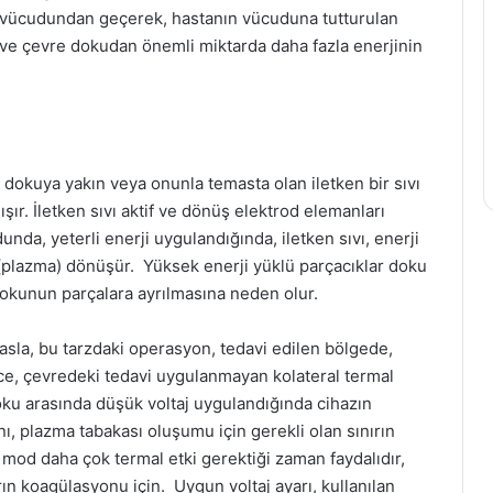
nın vücudundan geçerek, hastanın vücuduna tutturulan
ve çevre dokudan önemli miktarda daha fazla enerjinin
 dokuya yakın veya onunla temasta olan iletken bir sıvı
ışır. İletken sıvı aktif ve dönüş elektrod elemanları
nda, yeterli enerji uygulandığında, iletken sıvı, enerji
 (plazma) dönüşür. Yüksek enerji yüklü parçacıklar doku
dokunun parçalara ayrılmasına neden olur.
sla, bu tarzdaki operasyon, tedavi edilen bölgede,
ce, çevredeki tedavi uygulanmayan kolateral termal
 doku arasında düşük voltaj uygulandığında cihazın
nı, plazma tabakası oluşumu için gerekli olan sınırın
Bu mod daha çok termal etki gerektiği zaman faydalıdır,
ın koagülasyonu için. Uygun voltaj ayarı, kullanılan