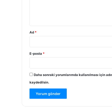
u
m
*
Ad
*
E-posta
*
Daha sonraki yorumlarımda kullanılması için adı
kaydedilsin.