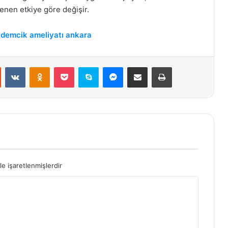
tenen etkiye göre değişir.
demcik ameliyatı ankara
st
Reddit
VKontakte
Odnoklassniki
Pocket
Skype
Messenger
E-Posta ile paylaş
Yazdır
le işaretlenmişlerdir