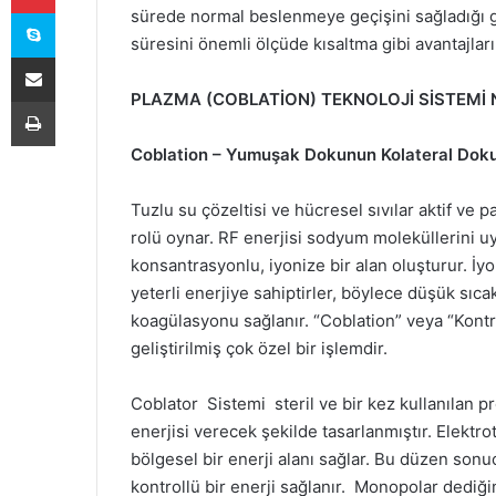
Skype
sürede normal beslenmeye geçişini sağladığı g
süresini önemli ölçüde kısaltma gibi avantajlar
E-Posta ile paylaş
PLAZMA (COBLATİON) TEKNOLOJİ SİSTEMİ N
Yazdır
Coblation – Yumuşak Dokunun Kolateral Dok
Tuzlu su çözeltisi ve hücresel sıvılar aktif ve pa
rolü oynar. RF enerjisi sodyum moleküllerini uy
konsantrasyonlu, iyonize bir alan oluşturur. İy
yeterli enerjiye sahiptirler, böylece düşük sıc
koagülasyonu sağlanır. “Coblation” veya “Kontr
geliştirilmiş çok özel bir işlemdir.
Coblator Sistemi steril ve bir kez kullanılan p
enerjisi verecek şekilde tasarlanmıştır. Elektr
bölgesel bir enerji alanı sağlar. Bu düzen son
kontrollü bir enerji sağlanır. Monopolar dediğ