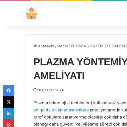
Anasayfa
/
Genel
/
PLAZMA YÖNTEMİYLE BADEMCİ
PLAZMA YÖNTEMİ
AMELİYATI
Facebook
28 Haziran 2024
X
Plazma teknolojisi (coblation) kullanılarak yapı
LinkedIn
ve
geniz eti alınması ankara
ameliyatlarında kul
etraf dokulara zarar verme olasılığı çok daha 
Pinterest
olanağı daha güvenli ve iyileşme süreci çok da