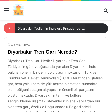
Menü
Ar
Diyarbakır Yediemin İhaleleri: Fırsatlar ve İpuçları
4 Aralık 2024
Diyarbakır Tren Garı Nerede?
Diyarbakır Tren Garı Nedir? Diyarbakır Tren Garı,
Türkiye’nin güneydoğusunda yer alan Diyarbakır ilinde
bulunan önemli bir demiryolu ulaşım noktasıdır. Türkiye
Cumhuriyeti Devlet Demiryolları (TCDD) tarafından işletilen
gar, hem yolcu hem de yük taşıma hizmetleri sunmakta
olup, bölgenin ulaşım altyapısının önemli bir parçasını
oluşturmaktadır. Diyarbakır’ın tarihi ve kültürel
zenginliklerine ulaşmak isteyenler için ana kapılardan biri
olan tren garı, özellikle Doğu Anadolu Bölgesi’ndeki