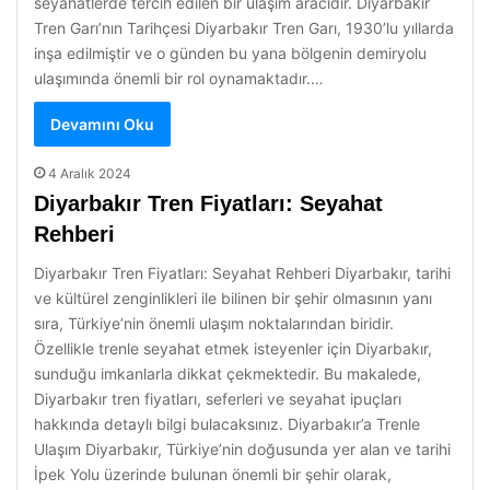
seyahatlerde tercih edilen bir ulaşım aracıdır. Diyarbakır
Tren Garı’nın Tarihçesi Diyarbakır Tren Garı, 1930’lu yıllarda
inşa edilmiştir ve o günden bu yana bölgenin demiryolu
ulaşımında önemli bir rol oynamaktadır.…
Devamını Oku
4 Aralık 2024
Diyarbakır Tren Fiyatları: Seyahat
Rehberi
Diyarbakır Tren Fiyatları: Seyahat Rehberi Diyarbakır, tarihi
ve kültürel zenginlikleri ile bilinen bir şehir olmasının yanı
sıra, Türkiye’nin önemli ulaşım noktalarından biridir.
Özellikle trenle seyahat etmek isteyenler için Diyarbakır,
sunduğu imkanlarla dikkat çekmektedir. Bu makalede,
Diyarbakır tren fiyatları, seferleri ve seyahat ipuçları
hakkında detaylı bilgi bulacaksınız. Diyarbakır’a Trenle
Ulaşım Diyarbakır, Türkiye’nin doğusunda yer alan ve tarihi
İpek Yolu üzerinde bulunan önemli bir şehir olarak,