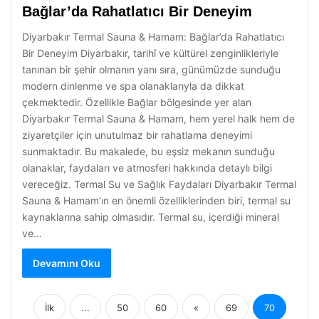
Bağlar’da Rahatlatıcı Bir Deneyim
Diyarbakır Termal Sauna & Hamam: Bağlar’da Rahatlatıcı
Bir Deneyim Diyarbakır, tarihî ve kültürel zenginlikleriyle
tanınan bir şehir olmanın yanı sıra, günümüzde sunduğu
modern dinlenme ve spa olanaklarıyla da dikkat
çekmektedir. Özellikle Bağlar bölgesinde yer alan
Diyarbakır Termal Sauna & Hamam, hem yerel halk hem de
ziyaretçiler için unutulmaz bir rahatlama deneyimi
sunmaktadır. Bu makalede, bu eşsiz mekanın sunduğu
olanaklar, faydaları ve atmosferi hakkında detaylı bilgi
vereceğiz. Termal Su ve Sağlık Faydaları Diyarbakır Termal
Sauna & Hamam’ın en önemli özelliklerinden biri, termal su
kaynaklarına sahip olmasıdır. Termal su, içerdiği mineral
ve…
Devamını Oku
İlk
...
50
60
«
69
70